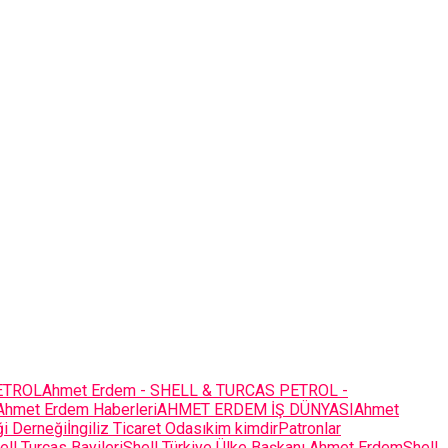
ETROL
Ahmet Erdem - SHELL & TURCAS PETROL -
Ahmet Erdem Haberleri
AHMET ERDEM İŞ DÜNYASI
Ahmet
iği Derneği
İngiliz Ticaret Odası
kim kimdir
Patronlar
ell Turcas Bayileri
Shell Türkiye Ülke Başkanı Ahmet Erdem
Shell