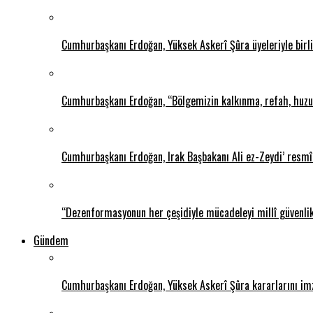
Cumhurbaşkanı Erdoğan, Yüksek Askerî Şûra üyeleriyle birlik
Cumhurbaşkanı Erdoğan, “Bölgemizin kalkınma, refah, huzur
Cumhurbaşkanı Erdoğan, Irak Başbakanı Ali ez-Zeydi’ resmî 
“Dezenformasyonun her çeşidiyle mücadeleyi millî güvenli
Gündem
Cumhurbaşkanı Erdoğan, Yüksek Askerî Şûra kararlarını im