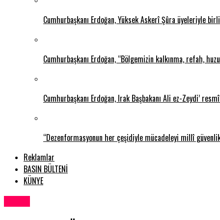
Cumhurbaşkanı Erdoğan, Yüksek Askerî Şûra üyeleriyle birlik
Cumhurbaşkanı Erdoğan, “Bölgemizin kalkınma, refah, huzur
Cumhurbaşkanı Erdoğan, Irak Başbakanı Ali ez-Zeydi’ resmî 
“Dezenformasyonun her çeşidiyle mücadeleyi millî güvenli
Reklamlar
BASIN BÜLTENİ
KÜNYE
Dünya