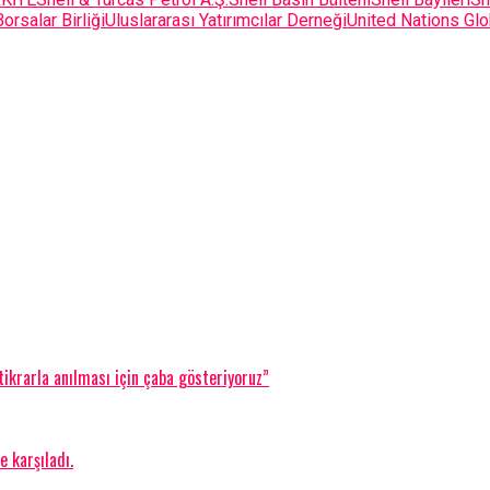
orsalar Birliği
Uluslararası Yatırımcılar Derneği
United Nations Gl
ikrarla anılması için çaba gösteriyoruz”
 karşıladı.