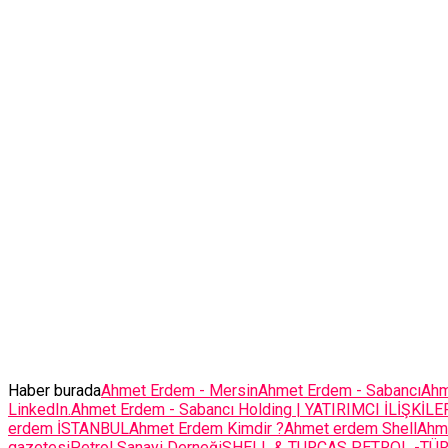
Haber burada
Ahmet Erdem - Mersin
Ahmet Erdem - Sabancı
Ahm
LinkedIn.Ahmet Erdem - Sabancı Holding | YATIRIMCI İLİŞKİLE
erdem İSTANBUL
Ahmet Erdem Kimdir ?
Ahmet erdem Shell
Ahme
gazetesi
Petrol Sanayi Derneği
SHELL & TURCAS PETROL -TÜR