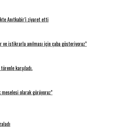
te Anıtkabir’i ziyaret etti
 ve istikrarla anılması için çaba gösteriyoruz”
törenle karşıladı.
k meselesi olarak görüyoruz”
zaladı