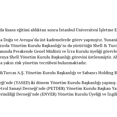
da lisans eğitimi aldıktan sonra İstanbul Üniversitesi İşletm
rta Doğu ve Avrupa’da üst kademelerde görev yapmıştır. Yunan
zırda Yönetim Kurulu Başkanlığı’nı da yürüttüğü Shell & Turca
ırasında Perakende Genel Müdürü ve İcra Kurulu üyeliği görevle
Kenya Shell Yönetim Kurulu Başkanlığı görevini üstlenmiştir. 
yıla yakın risk yönetim tecrübesi bulunmaktadır.
ll&Turcas A.Ş. Yönetim Kurulu Başkanlığı ve Sabancı Holding B
eği’nde (YASED) iki dönem Yönetim Kurulu Başkanlığı yapmış ol
 Petrol Sanayi Derneği’nde (PETDER) Yönetim Kurulu Başkan Ya
rimliliği Derneği’nde (ENVER) Yönetim Kurulu Üyeliği ve İngil