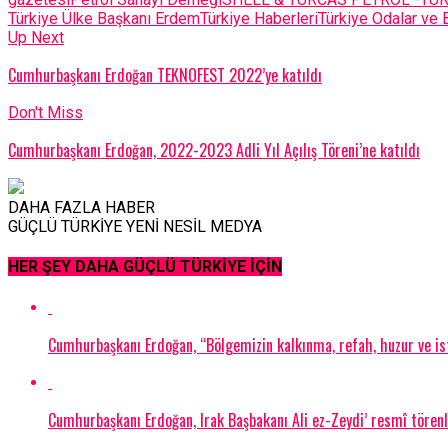
Türkiye Ülke Başkanı Erdem
Türkiye Haberleri
Türkiye Odalar ve B
Up Next
Cumhurbaşkanı Erdoğan TEKNOFEST 2022’ye katıldı
Don't Miss
Cumhurbaşkanı Erdoğan, 2022-2023 Adli Yıl Açılış Töreni’ne katıldı
DAHA FAZLA HABER
GÜÇLÜ TÜRKİYE YENİ NESİL MEDYA
HER ŞEY DAHA GÜÇLÜ TÜRKİYE İÇİN
Cumhurbaşkanı Erdoğan, “Bölgemizin kalkınma, refah, huzur ve ist
Cumhurbaşkanı Erdoğan, Irak Başbakanı Ali ez-Zeydi’ resmî törenle