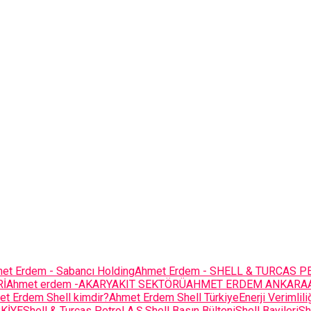
et Erdem - Sabancı Holding
Ahmet Erdem - SHELL & TURCAS P
Rİ
Ahmet erdem -AKARYAKIT SEKTÖRÜ
AHMET ERDEM ANKARA
t Erdem Shell kimdir?
Ahmet Erdem Shell Türkiye
Enerji Verimlil
KİYE
Shell & Turcas Petrol A.Ş.
Shell Basın Bülteni
Shell Bayileri
Sh