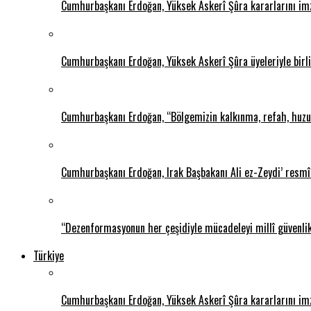
Cumhurbaşkanı Erdoğan, Yüksek Askerî Şûra kararlarını im
Cumhurbaşkanı Erdoğan, Yüksek Askerî Şûra üyeleriyle birlik
Cumhurbaşkanı Erdoğan, “Bölgemizin kalkınma, refah, huzur
Cumhurbaşkanı Erdoğan, Irak Başbakanı Ali ez-Zeydi’ resmî 
“Dezenformasyonun her çeşidiyle mücadeleyi millî güvenli
Türkiye
Cumhurbaşkanı Erdoğan, Yüksek Askerî Şûra kararlarını im