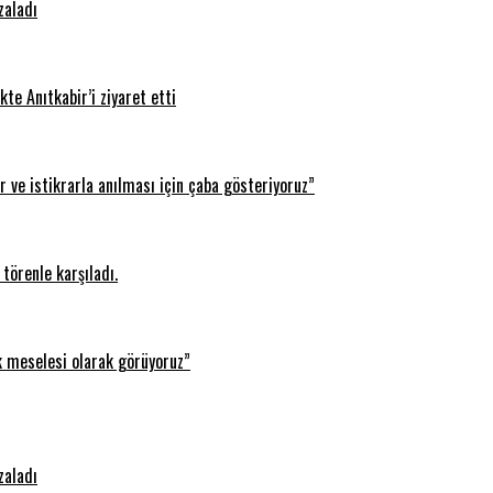
zaladı
te Anıtkabir’i ziyaret etti
 ve istikrarla anılması için çaba gösteriyoruz”
törenle karşıladı.
k meselesi olarak görüyoruz”
zaladı