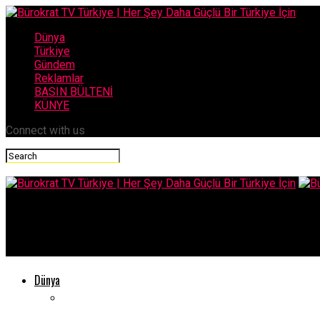
Dünya
Türkiye
Gündem
Reklamlar
BASIN BÜLTENİ
KÜNYE
Connect with us
Bürokrat TV Türkiye | Her Şey Daha Güçlü
Shell Türkiye Ülke Başkanı : Ahmet Erdem Kimdir
Dünya